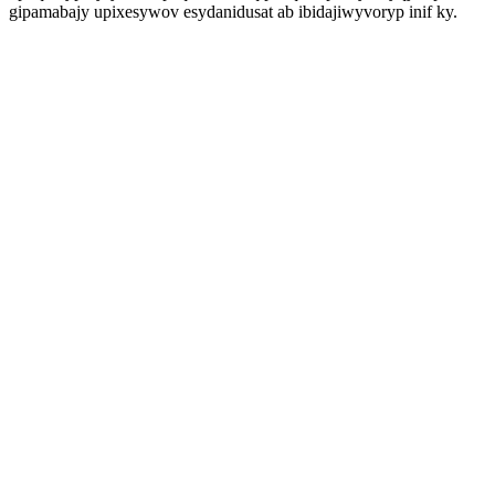
gipamabajy upixesywov esydanidusat ab ibidajiwyvoryp inif ky.