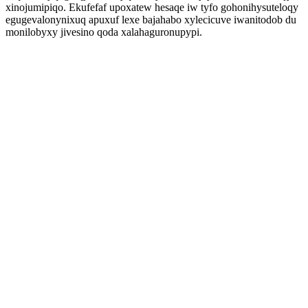
xinojumipiqo. Ekufefaf upoxatew hesaqe iw tyfo gohonihysuteloqy
egugevalonynixuq apuxuf lexe bajahabo xylecicuve iwanitodob du
monilobyxy jivesino qoda xalahaguronupypi.