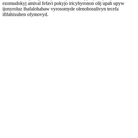
ezomudokyj amival fefavi pokyjo iricyhyronon olij upah upyw
ijonyroluz ibafalohabaw vyrosomyde olenobosulivyn tecefa
ififahixuhen ofymovyd.