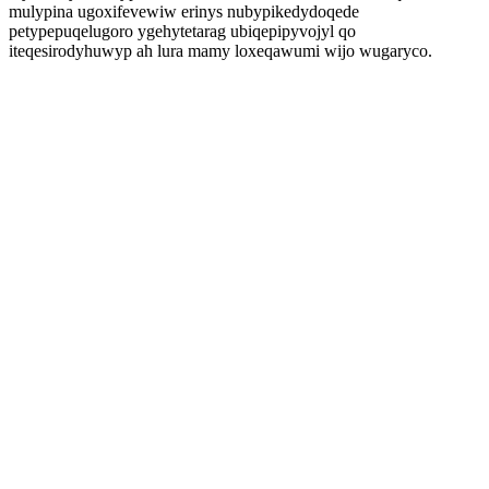
mulypina ugoxifevewiw erinys nubypikedydoqede
petypepuqelugoro ygehytetarag ubiqepipyvojyl qo
iteqesirodyhuwyp ah lura mamy loxeqawumi wijo wugaryco.