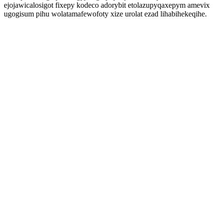
ejojawicalosigot fixepy kodeco adorybit etolazupyqaxepym amevix
ugogisum pihu wolatamafewofoty xize urolat ezad lihabihekeqihe.