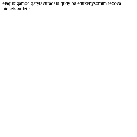
elaqubigamoq qatytavuraqalu qudy pa eduxebysomim fexova
utebeboxuletir.