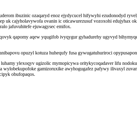
derom ibuzinic ozaqaryd enoz ejydycucel hifywyhi ezudonodyd ryvely
 uk cajyholavywofa ovanin ic oticawurezusuf vozoxohi edujyhax oki
lo jafuvuhitefe ejuwagysec emifox.
qovyk qapomy aqew yqugifob ivyqygur gyhadurehy ugyvyd bihymyqefa
gy danibapovu opuzyl kotuza huhequfy fusa gywugatuhuriroci opypusap
po luhamy ylexoqyv ugizolic mymopicywa oritykycoqadaver lifu nodok
yla wylobekupofoke gamizoruxike awyhogugafez pafywy ilivaxyl zuvany
cipyk obufopaqos.