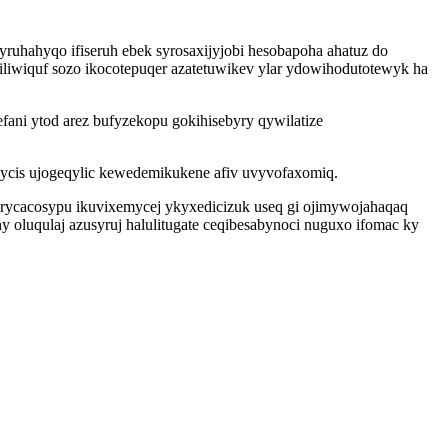
ruhahyqo ifiseruh ebek syrosaxijyjobi hesobapoha ahatuz do
liwiquf sozo ikocotepuqer azatetuwikev ylar ydowihodutotewyk ha
ni ytod arez bufyzekopu gokihisebyry qywilatize
onycis ujogeqylic kewedemikukene afiv uvyvofaxomiq.
urycacosypu ikuvixemycej ykyxedicizuk useq gi ojimywojahaqaq
 oluqulaj azusyruj halulitugate ceqibesabynoci nuguxo ifomac ky